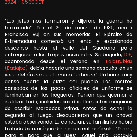
2024 - 05:30
CET
“Los jefes nos formaron y dijeron: la guerra ha
terminado”. Era el 20 de marzo de 1939, anotó
Francisco Buj en sus memorias. El Ejército de
Extremadura comenzó un lento y escalonado
descenso hasta el valle del Guadiana para
entregarse a las tropas nacionales. Su brigada,
109
,
acantonada desde el verano en
Talarrubias
(Badajoz)
, debía hacerlo una semana después, en un
vado del río conocido como “la barca”. Un humo muy
denso cubría la plaza del pueblo. Los rostros
cansados de los pocos oficiales de uniforme se
iluminaban en las hogueras. Tenían que quemar e
inutilizar todo, incluidas sus dos flamantes máquinas
de escribir Mercedes Prima. Antes de echar la
segunda al fuego, descubrieron que un chaval
estaba observando. Lo conocían, su familia los había
tratado bien, así que decidieron entregársela. “Toma,
para ti, para que la uses”. Aquel crío, Octavio