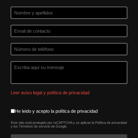
Leer aviso legal y política de privacidad
aceptacion política de privacida
He leido y acepto la política de privacidad
Este sitio está protegido por reCAPTCHA y se aplican la
Política de privacidad
reCAPTCHA
*
y los
Términos de servicio
de Google.