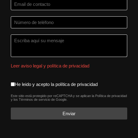
Leer aviso legal y política de privacidad
aceptacion política de privacida
He leido y acepto la política de privacidad
Este sitio está protegido por reCAPTCHA y se aplican la
Política de privacidad
reCAPTCHA
*
y los
Términos de servicio
de Google.
Enviar