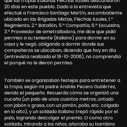
que las tropas italianas Flechas Azules descansaron
20 días en este pueblo. Dado a la entrevista que
efectué a Francisco Santiago Martín, excombatiente
ubicado en las Brigadas Mixtas, Flechas Azules, 1.º
Regimiento, 2.º Batallón, 5.ª Compañía, 6.ª Escuadra,
3.º Proveedor de ametralladora, me dice que pidió
permiso a su teniente (italiano) para dormir en su
casa y le negó, obligando a dormir donde sus
compañeros se ubicaban, diciendo que hoy en día
(entrevista realizada el 18-10-2006), no comprendía
el porqué no le dieron permiso.
También se organizaban festejos para entretener a
la tropa, según mi padre Andrés Pecero Gutiérrez,
siendo el pequeño. Recuerda cómo se organizó una
cucaña (un palo de unos cuantos metros, untado
con jabón o grasa, con un jamón, pollo, etc. colgado
en lo alto), y un soldado italiano trepó rápido por el
palo, logrando descolgar el premio. O como otro
soldado, mirando a los niños, añoraba su bambino