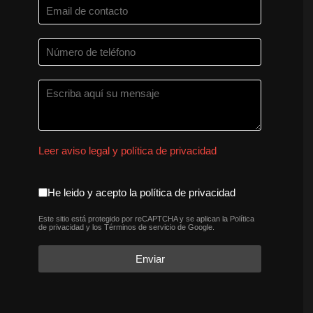
Leer aviso legal y política de privacidad
aceptacion política de privaci
He leido y acepto la política de privacidad
Este sitio está protegido por reCAPTCHA y se aplican la
Política
reCAPTCHA
*
de privacidad
y los
Términos de servicio
de Google.
Enviar