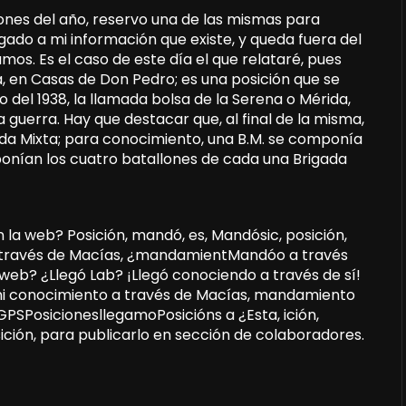
ones del año, reservo una de las mismas para
egado a mi información que existe, y queda fuera del
os. Es el caso de este día el que relataré, pues
a, en Casas de Don Pedro; es una posición que se
o del 1938, la llamada bolsa de la Serena o Mérida,
a guerra. Hay que destacar que, al final de la misma,
gada Mixta; para conocimiento, una B.M. se componía
nían los cuatro batallones de cada una Brigada
 la web? Posición, mandó, es, Mandósic, posición,
a través de Macías, ¿mandamientMandóo a través
 web? ¿Llegó Lab? ¡Llegó conociendo a través de sí!
 mi conocimiento a través de Macías, mandamiento
PSPosicionesllegamoPosicións a ¿Esta, ición,
sición, para publicarlo en sección de colaboradores.