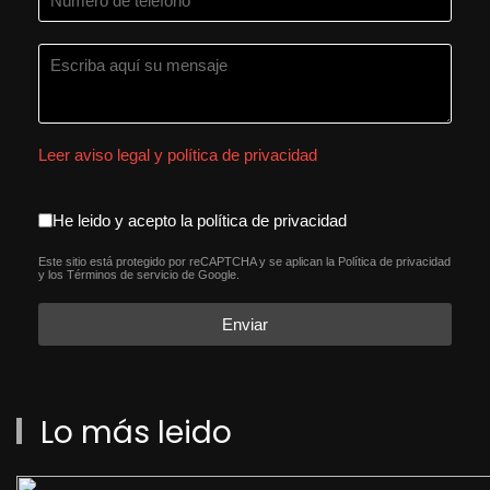
Leer aviso legal y política de privacidad
aceptacion política de privacida
He leido y acepto la política de privacidad
Este sitio está protegido por reCAPTCHA y se aplican la
Política de privacidad
reCAPTCHA
*
y los
Términos de servicio
de Google.
Enviar
Lo más leido