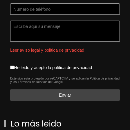
Leer aviso legal y política de privacidad
aceptacion política de privacida
He leido y acepto la política de privacidad
Este sitio está protegido por reCAPTCHA y se aplican la
Política de privacidad
reCAPTCHA
*
y los
Términos de servicio
de Google.
Enviar
Lo más leido