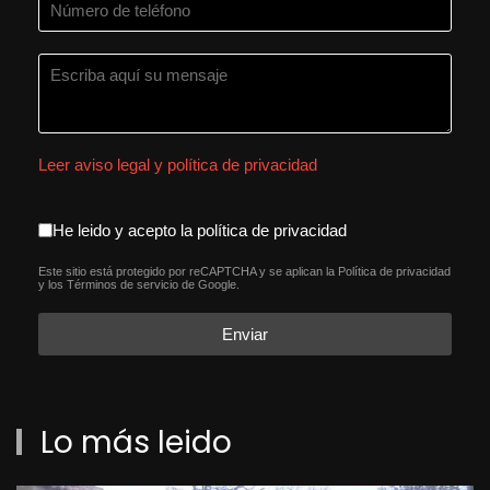
Leer aviso legal y política de privacidad
aceptacion política de privacida
He leido y acepto la política de privacidad
Este sitio está protegido por reCAPTCHA y se aplican la
Política de privacidad
reCAPTCHA
*
y los
Términos de servicio
de Google.
Enviar
Lo más leido